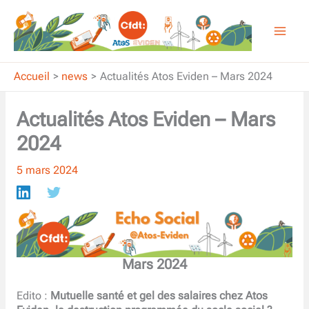
Aller
au
contenu
Accueil
news
Actualités Atos Eviden – Mars 2024
Actualités Atos Eviden – Mars
2024
5 mars 2024
Mars 2024
Edito :
Mutuelle santé et gel des salaires chez Atos