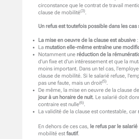
circonstance que le contrat de travail mention
(3)
clause de mobilité
.
Un refus est toutefois possible dans les cas 
La mise en oeuvre de la clause est abusive
:
La
mutation elle-même entraîne une modifica
Notamment une
réduction de la rémunérati
d’un fixe et d’un intéressement et que la muta
moins important. Dans un tel cas, l’employeu
clause de mobilité. Si le salarié refuse, l’em
(5)
pas une faute, mais un droit
.
De même, la mise en oeuvre de la clause d
jour à un horaire de nuit
. Le salarié doit do
(6)
contraire est nulle
.
La validité de la clause est contestable, car
En dehors de ces cas,
le refus par le salari
mobilité est
fautif
.