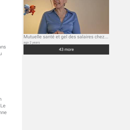
Mutuelle santé et gel des salaires chez Atos Eviden, la destruction programmée du socle social ?
ago 2 years
ans
43 more
u
n
 Le
enne