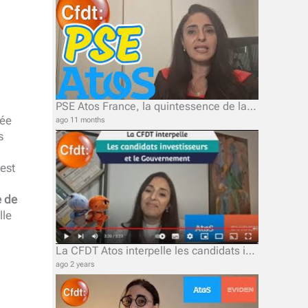
PSE Atos France, la quintessence de la kakistocratie, ou le pouvoir des pires
sée
ago 11 months
s
’est
e de
lle
La CFDT Atos interpelle les candidats investisseurs et le Gouvernement.
ago 2 years