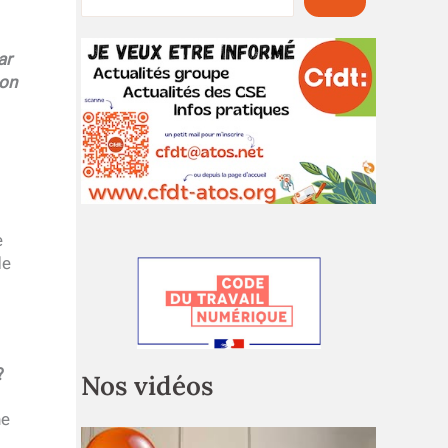
ar
son
e
de
?
Nos vidéos
ne