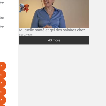
ée
ée
ée
Mutuelle santé et gel des salaires chez Atos Eviden, la destruction programmée du socle social ?
ago 2 years
43 more
er
er
er
er
er