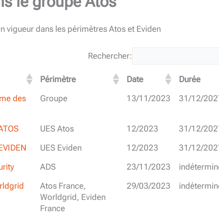
ns le groupe Atos
n vigueur dans les périmètres Atos et Eviden
Rechercher:
Périmètre
Date
Durée
rme des
Groupe
13/11/2023
31/12/202
 ATOS
UES Atos
12/2023
31/12/202
 EVIDEN
UES Eviden
12/2023
31/12/202
rity
ADS
23/11/2023
indétermin
rldgrid
Atos France,
29/03/2023
indétermin
Worldgrid, Eviden
France