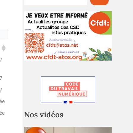
7
7
7
ée
Nos vidéos
ée