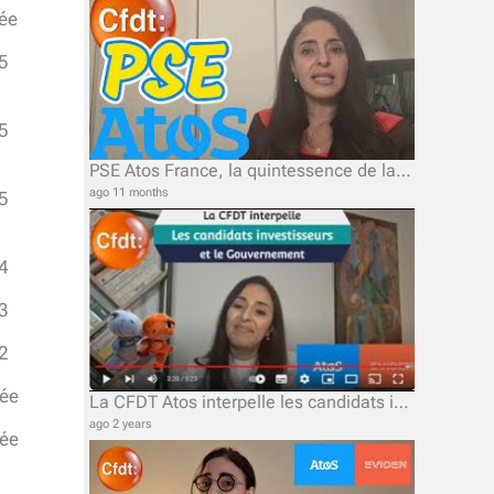
ée
5
5
PSE Atos France, la quintessence de la kakistocratie, ou le pouvoir des pires
ago 11 months
5
4
3
2
ée
La CFDT Atos interpelle les candidats investisseurs et le Gouvernement.
ago 2 years
ée