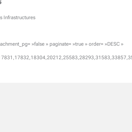
s
 Infrastructures
achment_pg= »false » paginate= »true » order= »DESC »
,17831,17832,18304,20212,25583,28293,31583,33857,3