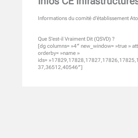
Infos CE Infrastructure
Informations du comité d’établissement Atos
Que S’est-il Vraiment Dit (QSVD) ?
[dg columns= »4″ new_window= »true » att
orderby= »name »
ids= »17829,17828,17827,17826,17825
37,36512,40546″]