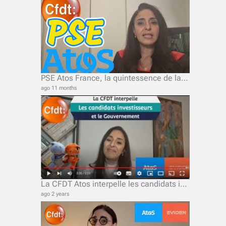
PSE Atos France, la quintessence de la kakistocratie, ou le pouvoir des pires
ago 11 months
La CFDT Atos interpelle les candidats investisseurs et le Gouvernement.
ago 2 years