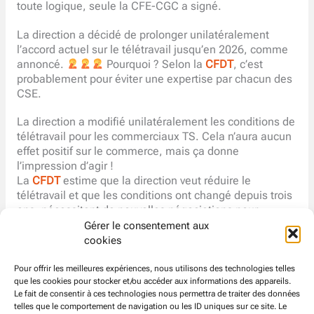
toute logique, seule la CFE-CGC a signé.
La direction a décidé de prolonger unilatéralement
l’accord actuel sur le télétravail jusqu’en 2026, comme
annoncé.
Pourquoi ? Selon la
CFDT
, c’est
probablement pour éviter une expertise par chacun des
CSE.
La direction a modifié unilatéralement les conditions de
télétravail pour les commerciaux TS. Cela n’aura aucun
effet positif sur le commerce, mais ça donne
l’impression d’agir !
La
CFDT
estime que la direction veut réduire le
télétravail et que les conditions ont changé depuis trois
ans, nécessitant de nouvelles négociations pour
renforcer la protection des salariés !
Gérer le consentement aux
cookies
Tout cela n’empêche pas la direction de continuer de
publier des annonces pour des ingénieurs commerciaux
Pour offrir les meilleures expériences, nous utilisons des technologies telles
que les cookies pour stocker et/ou accéder aux informations des appareils.
en mettant en avant un télétravail à 60% ! Pour combien
Le fait de consentir à ces technologies nous permettra de traiter des données
de temps ? Jusqu’à quel point est-ce trompeur ?
telles que le comportement de navigation ou les ID uniques sur ce site. Le