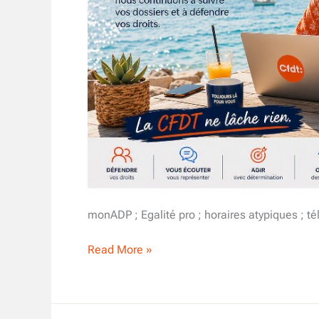
monADP ; Egalité pro ; horaires atypiques ; té
Atos
Read More »
Eviden
–
Actualités
Juillet