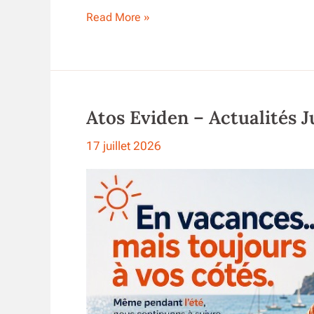
Que
Read More »
S’est-
il
Vraiment
Dit
–
Atos Eviden – Actualités J
CSE
Atos
17 juillet 2026