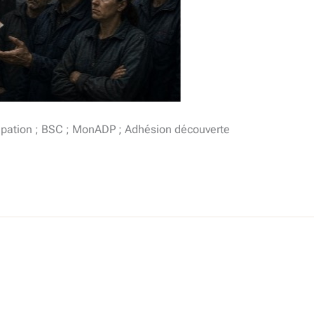
icipation ; BSC ; MonADP ; Adhésion découverte