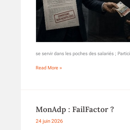
se servir dans les poches des salariés ; Part
Actualités
Read More »
Atos
Eviden
–
Spécial
finances
MonAdp : FailFactor ?
–
juin
2026
24 juin 2026