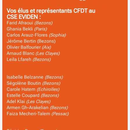
https://www.youtube.com/cfdt-atos
Vos élus et représentants CFDT au
CSE EVIDEN :
Farid Afraoui
(Bezons)
Ghania Bekli
(Paris)
Carlos Arauz-Flores
(Sophia)
Jérôme Bertin (Bezons)
Olivier Balfourier
(Aix)
Arnaud Blanc
(Les Clayes)
Leila Lfareh
(Bezons)
Isabelle Belzanne
(Bezons)
Ségolène Boutin
(Bezons)
Carole Hatem
(Echirolles)
Estelle Coupard
(Bezons)
Adel Klai
(Les Clayes)
Armen Gh-Arakelian
(Bezons)
Faiza Mecheri-Talem
(Pessac)