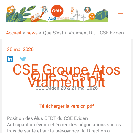
Aller
au
contenu
Accueil
news
Que S’est-il Vraiment Dit – CSE Eviden
30 mai 2026
CSE Groupe Atos
Que S’est-il
Vraiment Dit
CSE Eviden 20 & 21 mai 2026
Télécharger la version pdf
Position des élus CFDT du CSE Eviden
Anticipant un éventuel échec des négociations sur les
frais de santé et sur la prévoyance, la Direction a