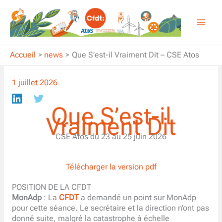
Aller
au
contenu
Accueil
news
Que S’est-il Vraiment Dit – CSE Atos
1 juillet 2026
Que S’est-il
Vraiment Dit
CSE Atos du 23 au 25 juin 2026
Télécharger la version pdf
POSITION DE LA CFDT
MonAdp
: La
CFDT
a demandé un point sur MonAdp
pour cette séance. Le secrétaire et la direction n’ont pas
donné suite, malgré la catastrophe à échelle