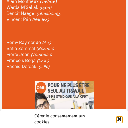
Alain Montrieux
(Trélazé)
Warda M’Sallak
(Lyon)
Benoit Naegel
(Strasbourg)
Vincent Prin
(Nantes)
Rémy Raymondo
(Aix)
Safia Zemmal
(Bezons)
Pierre Jean
(Toulouse)
François Borja
(Lyon)
Rachid Derdaki
(Lille)
Gérer le consentement aux
cookies