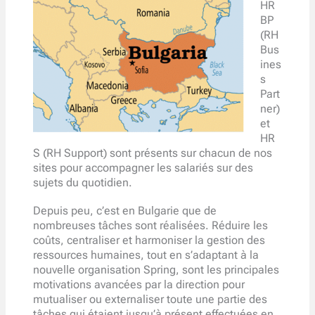
HR
BP
(RH
Bus
ines
s
Part
ner)
et
HR
S (RH Support) sont présents sur chacun de nos
sites pour accompagner les salariés sur des
sujets du quotidien.
Depuis peu, c’est en Bulgarie que de
nombreuses tâches sont réalisées. Réduire les
coûts, centraliser et harmoniser la gestion des
ressources humaines, tout en s’adaptant à la
nouvelle organisation Spring, sont les principales
motivations avancées par la direction pour
mutualiser ou externaliser toute une partie des
tâches qui étaient jusqu’à présent effectuées en