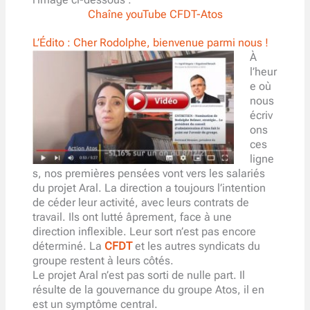
l’image ci-dessous :
Chaîne youTube CFDT-Atos
L’Édito : Cher Rodolphe, bienvenue parmi nous !
À
l’heur
e où
nous
écriv
ons
ces
ligne
s, nos premières pensées vont vers les salariés
du projet Aral. La direction a toujours l’intention
de céder leur activité, avec leurs contrats de
travail. Ils ont lutté âprement, face à une
direction inflexible. Leur sort n’est pas encore
déterminé. La
CFDT
et les autres syndicats du
groupe restent à leurs côtés.
Le projet Aral n’est pas sorti de nulle part. Il
résulte de la gouvernance du groupe Atos, il en
est un symptôme central.