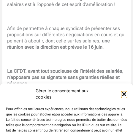
salaires est à l’opposé de cet esprit d’amélioration !
Afin de permettre à chaque syndicat de présenter ses
propositions sur différentes négociations en cours et qui
peinent à aboutir, dont celle sur les salaires,
une
réunion avec la direction est prévue le 16 juin
.
La CFDT, avant tout soucieuse de l’intérêt des salariés,
n’apposera pas sa signature sans garanties réelles et
pérennes.
Gérer le consentement aux
cookies
Pour rester connecté·e et informé·e : téléchargez dès à
Pour offrir les meilleures expériences, nous utilisons des technologies telles
présent la version B de
notre Appli
Mobile via
que les cookies pour stocker et/ou accéder aux informations des appareils.
Le fait de consentir à ces technologies nous permettra de traiter des données
http://CFDTATOS1.MOBAPP.AT
(fonctionne sur tous les
telles que le comportement de navigation ou les ID uniques sur ce site. Le
smartphones).
Nous testerons ensemble cette première
fait de ne pas consentir ou de retirer son consentement peut avoir un effet
version pendant 1 mois, n’hésitez pas à nous transmettre