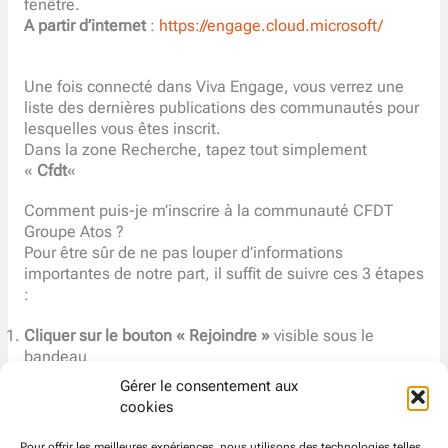
fenêtre.
A partir d’internet
:
https://engage.cloud.microsoft/
Une fois connecté dans Viva Engage, vous verrez une
liste des dernières publications des communautés pour
lesquelles vous êtes inscrit.
Dans la zone Recherche, tapez tout simplement
«
Cfdt
«
Comment puis-je m’inscrire à la communauté CFDT
Groupe Atos ?
Pour être sûr de ne pas louper d’informations
importantes de notre part, il suffit de suivre ces 3 étapes
:
Cliquer sur le bouton « Rejoindre »
visible sous le
bandeau
A présent, vous êtes membre de la communauté.
Gérer le consentement aux
Cliquez sur le petit coeur
cookies
La communauté apparait alors dans la rubrique
« favoris » sur le côté gauche de la fenêtre. La
Pour offrir les meilleures expériences, nous utilisons des technologies telles