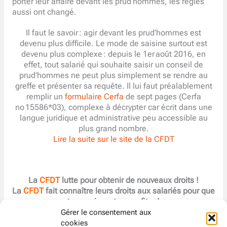
porter leur affaire devant les prud’hommes, les règles
aussi ont changé.
Il faut le savoir : agir devant les prud’hommes est
devenu plus difficile. Le mode de saisine surtout est
devenu plus complexe : depuis le 1er août 2016, en
effet, tout salarié qui souhaite saisir un conseil de
prud’hommes ne peut plus simplement se rendre au
greffe et présenter sa requête. Il lui faut préalablement
remplir un
formulaire Cerfa
de sept pages (Cerfa
no 15586*03), complexe à décrypter car écrit dans une
langue juridique et administrative peu accessible au
plus grand nombre.
Lire la suite sur le site de la CFDT
La
CFDT
lutte pour obtenir de nouveaux droits !
La
CFDT
fait connaître leurs droits aux salariés pour que
tous puissent en profiter !
Vous saurez tout sur vos droits chez Atos !
Gérer le consentement aux
https://www.cfdt-atos.org
cookies