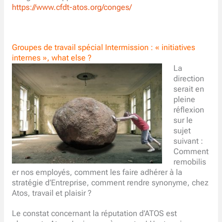
https://www.cfdt-atos.org/conges/
Groupes de travail spécial Intermission : « initiatives
internes », what else ?
La
direction
serait en
pleine
réflexion
sur le
sujet
suivant :
Comment
remobilis
er nos employés, comment les faire adhérer à la
stratégie d’Entreprise, comment rendre synonyme, chez
Atos, travail et plaisir ?
Le constat concernant la réputation d’ATOS est