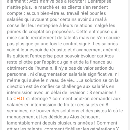
alarmant : Atos n’arrive pas à recruter ! L’entreprise
n’attire plus, le marché et les clients s’en rendent
compte : aucun bien-être au travail réel pour les
salariés qui avouent pour certains avoir du mal à
conseiller leur entreprise à leurs relations malgré les
primes de cooptation proposées. Cette entreprise qui
mise sur le recrutement de talents mais ne s’en soucie
pas plus que ça une fois le contrat signé. Les salariés
voient leur espoir de réussite et d’avancement anéanti.
Ils quittent l’entreprise pour pouvoir évoluer car Atos
reste pilotée par l’appât du gain et de la finance au
détriment de l’humain. Il n’y a pas de valorisation du
personnel, ni d’augmentation salariale significative, ni
même qui suive le niveau de vie….La solution selon la
direction est de confier ce challenge aux salariés en
intermission avec un délai de livraison : 8 semaines !
La
CFDT
s’interroge ? comment peut-on demander aux
salariés en intermission de traiter ces sujets en 8
semaines, de trouver des solutions et des pistes là où le
management et les décideurs Atos échouent
lamentablement depuis plusieurs années ! Comment
attirer les talents, comment fidéliser les générations Y,