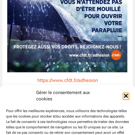
https://www.cfdt.fr/adhesion
Gérer le consentement aux
Notre travail vous intéresse ?
cookies
Vous voulez vous investir et faire changer les choses ?
Pour offrir les meilleures expériences, nous utilisons des technologies telles
que les cookies pour stocker et/ou accéder aux informations des appareils.
Travaillons ensemble et rejoignez-nous !
Le fait de consentir à ces technologies nous permettra de traiter des données
telles que le comportement de navigation ou les ID uniques sur ce site. Le
La
CFDT
lutte pour obtenir de nouveaux droits !
fait de ne pas consentir ou de retirer son consentement peut avoir un effet