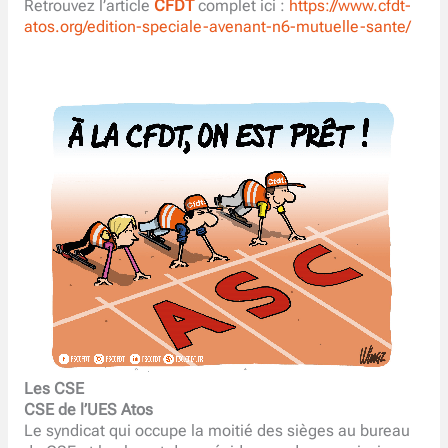
Retrouvez l’article
CFDT
complet ici :
https://www.cfdt-
atos.org/edition-speciale-avenant-n6-mutuelle-sante/
Les CSE
CSE de l’UES Atos
Le syndicat qui occupe la moitié des sièges au bureau