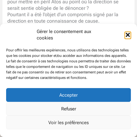
pour mettre en péril Atos au point où la direction se
serait sentie obligée de le dénoncer ?
Pourtant il a été l’objet d’un compromis signé par la
direction en toute connaissance de cause.
[pdf-embedder url= »https://www.cfdt-atos.org/wp-
Gérer le consentement aux
content/uploads/2016-09-28-Communication-Groupe-
cookies
CFDT-Octobre-2016.pdf » title= »2016-09-28-
communication-groupe-cfdt-octobre-2016″]
Pour offrir les meilleures expériences, nous utilisons des technologies telles
que les cookies pour stocker et/ou accéder aux informations des appareils.
Le fait de consentir à ces technologies nous permettra de traiter des données
telles que le comportement de navigation ou les ID uniques sur ce site. Le
fait de ne pas consentir ou de retirer son consentement peut avoir un effet
négatif sur certaines caractéristiques et fonctions.
Accepter
© CFDT
Groupe
ATOS EVIDEN
Refuser
Voir les préférences
Politique de confidentialité