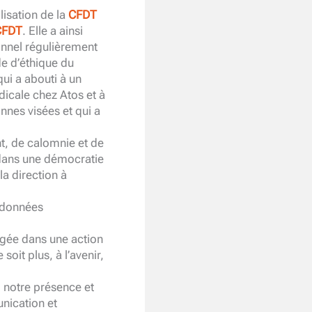
lisation de la
CFDT
CFDT
. Elle a ainsi
onnel régulièrement
e d’éthique du
ui a abouti à un
dicale chez Atos et à
nnes visées et qui a
nt, de calomnie et de
 dans une démocratie
a direction à
x données
agée dans une action
oit plus, à l’avenir,
,
notre présence et
nication et