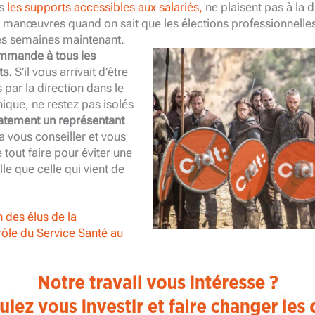
us
les supports accessibles aux salariés,
ne plaisent pas à la di
anœuvres quand on sait que les élections professionnelles 
es semaines maintenant.
mmande à tous les
ts.
S’il vous arrivait d’être
s par la direction dans le
hique, ne restez pas isolés
tement un représentant
a vous conseiller et vous
tout faire pour éviter une
le que celle qui vient de
n des élus de la
ôle du Service Santé au