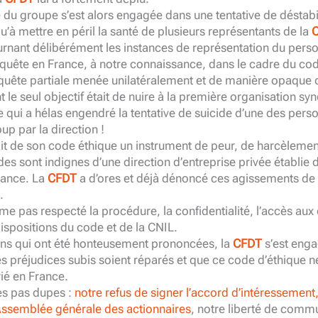
 du groupe s’est alors engagée dans une tentative de déstabi
qu’à mettre en péril la santé de plusieurs représentants de la
rnant délibérément les instances de représentation du pers
nquête en France, à notre connaissance, dans le cadre du cod
uête partiale menée unilatéralement et de manière opaque q
 le seul objectif était de nuire à la première organisation syn
 qui a hélas engendré la tentative de suicide d’une des perso
up par la direction !
fait de son code éthique un instrument de peur, de harcèleme
es sont indignes d’une direction d’entreprise privée établie
rance. La
CFDT
a d’ores et déjà dénoncé ces agissements de l
.
ême pas respecté la procédure, la confidentialité, l’accès au
ispositions du code et de la CNIL.
ions qui ont été honteusement prononcées, la
CFDT
s’est eng
s préjudices subis soient réparés et que ce code d’éthique ne s
rié en France.
s pas dupes :
notre refus de signer l’accord d’intéressement
’Assemblée générale des actionnaires
, notre liberté de commu