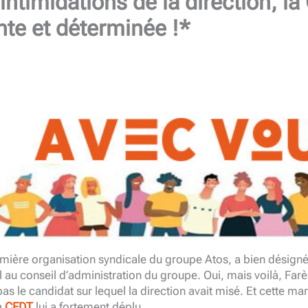
intimidations de la direction, l
te et déterminée !*
emière organisation syndicale du groupe Atos, a bien désig
 au conseil d’administration du groupe. Oui, mais voilà, Farè
pas le candidat sur lequel la direction avait misé. Et cette ma
a
CFDT
lui a fortement déplu.