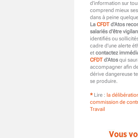
d’information sur to
comprend mieux ses m
dans à peine quelqu
La
CFDT
d’Atos reco
salariés d’être vigilan
identifiés ou sollicité
cadre d’une alerte ét
et
contactez immédia
CFDT
d’Atos
qui saur
accompagner afin de 
dérive dangereuse tel
se produire.
*
Lire :
la délibératio
commission de contr
Travail