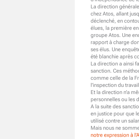
La direction générale
chez Atos, allant jus
déclenché, en contou
élues, la première e
groupe Atos. Une enq
rapport à charge dont
ses élus. Une enquête
été blanchie après co
La direction a ainsi 
sanction. Ces méthod
comme celle de la F
l’inspection du travail
Et la direction n’a m
personnelles ou les d
A la suite des sanct
en justice pour que le
utilisé contre un sala
Mais nous ne somme
notre expression à l