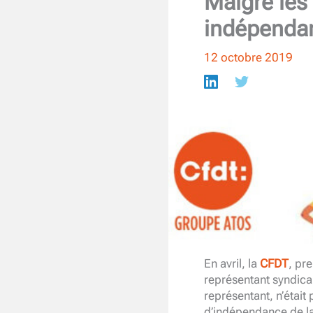
Malgré les 
indépendan
12 octobre 2019
En avril, la
CFDT
, pr
représentant syndical
représentant, n’était 
d’indépendance de l