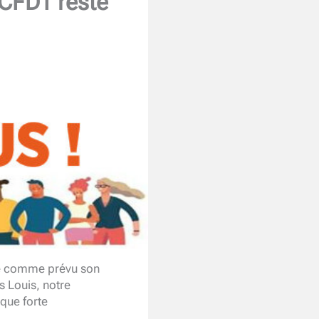
a CFDT reste
né comme prévu son
s Louis, notre
rque forte