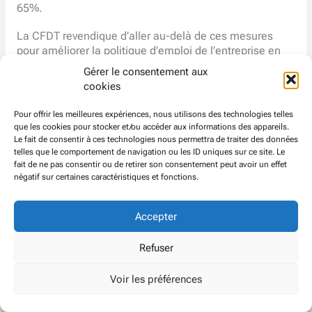
65%.
La CFDT revendique d’aller au-delà de ces mesures
pour améliorer la politique d’emploi de l’entreprise en
prenant en compte le risque de désorganisation et de
Gérer le consentement aux
surcharge de travail pour le personnel restant.
cookies
Pour offrir les meilleures expériences, nous utilisons des technologies telles
que les cookies pour stocker et/ou accéder aux informations des appareils.
https://www.cfdt-atos.org/wp-
Le fait de consentir à ces technologies nous permettra de traiter des données
content/uploads/2017/09/Communication-GBU-cfdt-
telles que le comportement de navigation ou les ID uniques sur ce site. Le
fait de ne pas consentir ou de retirer son consentement peut avoir un effet
contrat-de-generation.pdf
négatif sur certaines caractéristiques et fonctions.
Accepter
© CFDT
Groupe
ATOS EVIDEN
Refuser
Voir les préférences
Politique de confidentialité