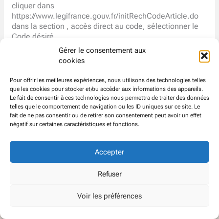
cliquer dans
https://www.legifrance.gouv.fr/initRechCodeArticle.do
dans la section , accès direct au code, sélectionner le
Code désiré
puis cliquer dans télécharger (à droite de consulter)
Gérer le consentement aux
télécharger le .pdf
cookies
Etape 2
– effectuer la recherche par mot clé
ouvrir le fichier PDF
Pour offrir les meilleures expériences, nous utilisons des technologies telles
clique droit pour sélectionner la fonction rechercher
que les cookies pour stocker et/ou accéder aux informations des appareils.
dans la fenêtre de recherche qui s’ouvre, taper le mot
Le fait de consentir à ces technologies nous permettra de traiter des données
telles que le comportement de navigation ou les ID uniques sur ce site. Le
clé « révoq », les modalités de révocations des DP et
fait de ne pas consentir ou de retirer son consentement peut avoir un effet
membres du Comité sont tout de suite trouvées.
négatif sur certaines caractéristiques et fonctions.
Accepter
© CFDT
Groupe
ATOS EVIDEN
Refuser
Voir les préférences
Politique de confidentialité