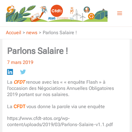
Aller
au
contenu
Accueil
news
Parlons Salaire !
Parlons Salaire !
7 mars 2019
La
CFDT
renoue avec les « « enquête Flash » à
l’occasion des Négociations Annuelles Obligatoires
2019 portant sur nos salaires.
La
CFDT
vous donne la parole via une enquête
https://www.cfdt-atos.org/wp-
content/uploads/2019/03/Parlons-Salaire-v1.1.pdf