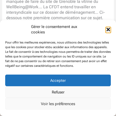
manquée de faire du site de Grenoble la vitrine du
WellBeing@Work… La CFDT entend travailler en
intersyndicale sur ce dossier de déménagement… Ci-
dessous notre première communication sur ce sujet.
Gérer le consentement aux
https://www.cfdt-atos.org/wp-
cookies
content/uploads/2019/05/2019.05.02-tract-
grenoble.pdf
Pour offrir les meilleures expériences, nous utilisons des technologies telles
que les cookies pour stocker et/ou accéder aux informations des appareils.
Le fait de consentir à ces technologies nous permettra de traiter des données
telles que le comportement de navigation ou les ID uniques sur ce site. Le
fait de ne pas consentir ou de retirer son consentement peut avoir un effet
négatif sur certaines caractéristiques et fonctions.
Accepter
© CFDT
Groupe
ATOS EVIDEN
Refuser
Voir les préférences
Politique de confidentialité