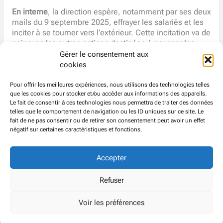
En interne
, la direction espère, notamment par ses deux
mails du 9 septembre 2025, effrayer les salariés et les
inciter à se tourner vers l’extérieur. Cette incitation va de
pair avec les autres actions destinées à pousser les
salariés vers la sortie.
Gérer le consentement aux
cookies
En interne encore
, la direction espère satisfaire le
groupe. En réalité, elle cache la poussière sous le tapis.
Pour offrir les meilleures expériences, nous utilisons des technologies telles
que les cookies pour stocker et/ou accéder aux informations des appareils.
Le fait de consentir à ces technologies nous permettra de traiter des données
La
CFDT
demande qu’aucun licenciement n’ait lieu, ce
telles que le comportement de navigation ou les ID uniques sur ce site. Le
qui suppose que les salariés soient vraiment volontaires
fait de ne pas consentir ou de retirer son consentement peut avoir un effet
(et pas volontaires avant contrainte ou volontaires sous
négatif sur certaines caractéristiques et fonctions.
pression) ou reclassés.
Accepter
© CFDT
Groupe
ATOS EVIDEN
Refuser
Voir les préférences
Politique de confidentialité