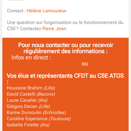
Contact :
Hélène Lamoureux
Une question sur l’organisation ou le fonctionnement du
CSE ? Contactez
Pierre Jean
.
Pour nous contacter ou pour recevoir
régulièrement des informations :
Infos en direct :
https://www.cfdt-atos.org/
cfdt@atos.net
ou
https://www.youtube.com/cfdt-atos
Vos élus et représentants CFDT au CSE ATOS
:
Houssine Brahim
(Lille)
David Castelli
(Bezons)
Laure Cavalier
(Aix)
Grégory Decan
(Lille)
Karine Dumoulin
(Echirolles)
Caroline Esperanca
(Toulouse)
Isabelle Finette
(Aix)