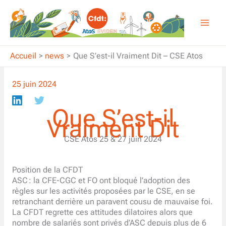
Aller
au
contenu
Accueil
news
Que S’est-il Vraiment Dit – CSE Atos
25 juin 2024
Que S’est-il
Vraiment Dit
CSE Atos 25 & 27 juin 2024
Position de la CFDT
ASC : la CFE-CGC et FO ont bloqué l’adoption des
règles sur les activités proposées par le CSE, en se
retranchant derrière un paravent cousu de mauvaise foi.
La CFDT regrette ces attitudes dilatoires alors que
nombre de salariés sont privés d’ASC depuis plus de 6