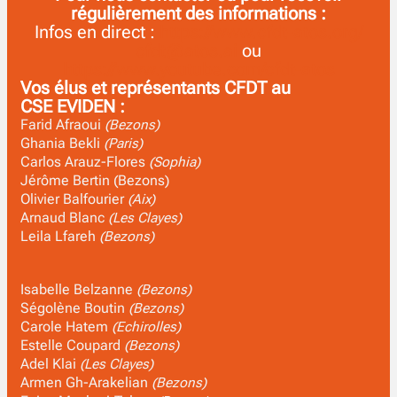
régulièrement des informations :
Infos en direct :
https://www.cfdt-atos.org/
cfdt@atos.ai
ou
https://www.youtube.com/cfdt-atos
Vos élus et représentants CFDT au
CSE EVIDEN :
Farid Afraoui
(Bezons)
Ghania Bekli
(Paris)
Carlos Arauz-Flores
(Sophia)
Jérôme Bertin (Bezons)
Olivier Balfourier
(Aix)
Arnaud Blanc
(Les Clayes)
Leila Lfareh
(Bezons)
Isabelle Belzanne
(Bezons)
Ségolène Boutin
(Bezons)
Carole Hatem
(Echirolles)
Estelle Coupard
(Bezons)
Adel Klai
(Les Clayes)
Armen Gh-Arakelian
(Bezons)