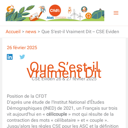
Aller
au
contenu
Accueil
news
Que S’est-il Vraiment Dit – CSE Eviden
26 février 2025
Que S’est-il
Vraiment Dit
CSE Eviden 26 & 27 février 2025
Position de la CFDT
D’après une étude de l’Institut National d’Études
Démographiques (INED) de 2021, un Français sur trois
vit aujourd’hui en «
célicouple
» mot qui résulte de la
contraction des mots « célibataire » et « couple ».
Jusqu’alors les règles CSE pour les ASC et la définition