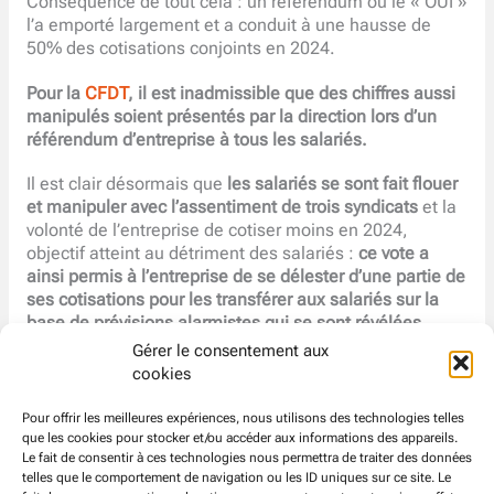
Conséquence de tout cela : un référendum où le « OUI »
l’a emporté largement et a conduit à une hausse de
50% des cotisations conjoints en 2024.
Pour la
CFDT
, il est inadmissible que des chiffres aussi
manipulés soient présentés par la direction lors d’un
référendum d’entreprise à tous les salariés.
Il est clair désormais que
les salariés se sont fait flouer
et manipuler avec l’assentiment de trois syndicats
et la
volonté de l’entreprise de cotiser moins en 2024,
objectif atteint au détriment des salariés :
ce vote a
ainsi permis à l’entreprise de se délester d’une partie de
ses cotisations pour les transférer aux salariés sur la
base de prévisions alarmistes qui se sont révélées
complètement surévaluées !
Gérer le consentement aux
cookies
Par ailleurs, nous avons également pu faire le constat
que le taux de prise en charge des soins par le régime
Pour offrir les meilleures expériences, nous utilisons des technologies telles
se dégrade tout doucement mais régulièrement pour
que les cookies pour stocker et/ou accéder aux informations des appareils.
Le fait de consentir à ces technologies nous permettra de traiter des données
deux raisons : la hausse du prix des soins d’une part et
telles que le comportement de navigation ou les ID uniques sur ce site. Le
surtout l’absence de politique salariale digne de ce nom