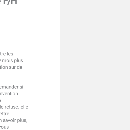
e F/H
tre les
9 mois plus
ction sur de
demander si
onvention
e
 refuse, elle
ettre
 savoir plus,
vous