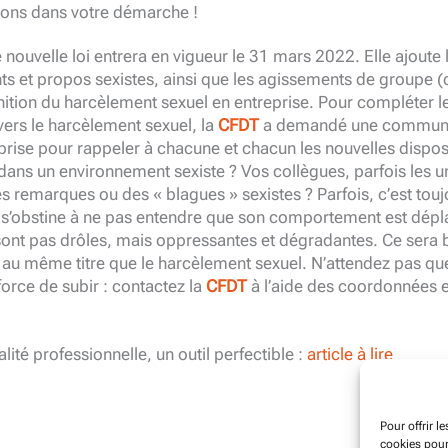
ns dans votre démarche !
 nouvelle loi entrera en vigueur le 31 mars 2022. Elle ajoute 
 et propos sexistes, ainsi que les agissements de groupe (
inition du harcèlement sexuel en entreprise. Pour compléter l
ers le harcèlement sexuel, la
CFDT
a demandé une communi
eprise pour rappeler à chacune et chacun les nouvelles dispos
ans un environnement sexiste ? Vos collègues, parfois les un
es remarques ou des « blagues » sexistes ? Parfois, c’est to
 s’obstine à ne pas entendre que son comportement est dépl
sont pas drôles, mais oppressantes et dégradantes. Ce sera 
u même titre que le harcèlement sexuel. N’attendez pas que
orce de subir : contactez la
CFDT
à l’aide des coordonnées 
alité professionnelle, un outil perfectible :
article à lire
Pour offrir l
cookies pour