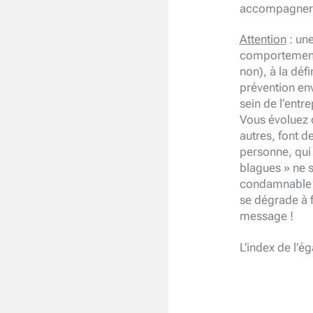
accompagnero
Attention
: une
comportements
non), à la déf
prévention env
sein de l’entr
Vous évoluez d
autres, font d
personne, qui
blagues » ne 
condamnable a
se dégrade à f
message !
L’index de l’ég