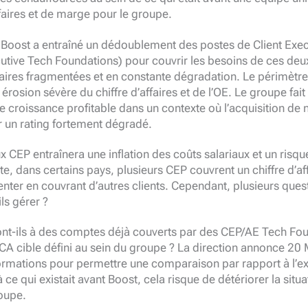
ffaires et de marge pour le groupe.
n Boost a entraîné un dédoublement des postes de Client Exec
tive Tech Foundations) pour couvrir les besoins de ces deux 
faires fragmentées et en constante dégradation. Le périmètre
rosion sévère du chiffre d’affaires et de l’OE. Le groupe fait 
e croissance profitable dans un contexte où l’acquisition de 
 un rating fortement dégradé.
EP entraînera une inflation des coûts salariaux et un risque
te, dans certains pays, plusieurs CEP couvrent un chiffre d’aff
ter en couvrant d’autres clients. Cependant, plusieurs ques
ls gérer ?
ont-ils à des comptes déjà couverts par des CEP/AE Tech Fou
/CA cible défini au sein du groupe ? La direction annonce 20 
formations pour permettre une comparaison par rapport à l’ex
 à ce qui existait avant Boost, cela risque de détériorer la situ
oupe.