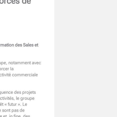
forces de
rmation des Sales et
roupe, notamment avec
orcer la
activité commerciale
équence des projets
ctivités, le groupe
t « futur ». Le
e sont pas de
et, in fine, des