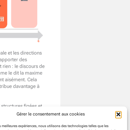
le et les directions
’apporter des
t rien : le discours de
mme le dit la maxime
ent aisément. Cela
tribue davantage à
 structures figées et
ntribué à la
Gérer le consentement aux cookies
es ses forces vives,
es meilleures expériences, nous utilisons des technologies telles que les