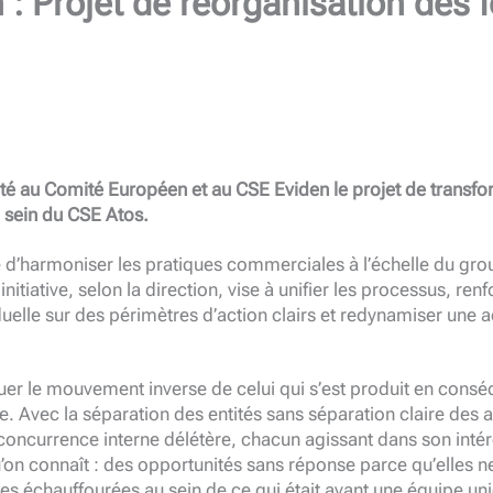
: Projet de réorganisation des 
nté au Comité Européen et au CSE Eviden le projet de transfo
u sein du CSE Atos.
re d’harmoniser les pratiques commerciales à l’échelle du g
initiative, selon la direction, vise à unifier les processus, renf
duelle sur des périmètres d’action clairs et redynamiser une 
ctuer le mouvement inverse de celui qui s’est produit en cons
. Avec la séparation des entités sans séparation claire des a
concurrence interne délétère, chacun agissant dans son intérê
qu’on connaît : des opportunités sans réponse parce qu’elles n
s échauffourées au sein de ce qui était avant une équipe unie 