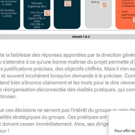
ste la faiblesse des réponses apportées par la direction généra
u s’attendre à ce qu’une bonne maîtrise du projet permette d
justifications précises, des objectifs chiffrés. Mais il n’en es
if et souvent incohérent lorsqu’on demande à le préciser. Co
ntend bien s’énonce clairement et les mots pour le dire vienn
e réorganisation déconnectée des réalités pratiques, qui con
timiser.
ue ces décisions ne servent pas l’intérêt du groupe au sein de
lités stratégiques du groupe. Ces pratiques ont largement co
 doivent cesser immédiatement. Atos, ses dirigeants, et tout
eur !
Pour offrir l