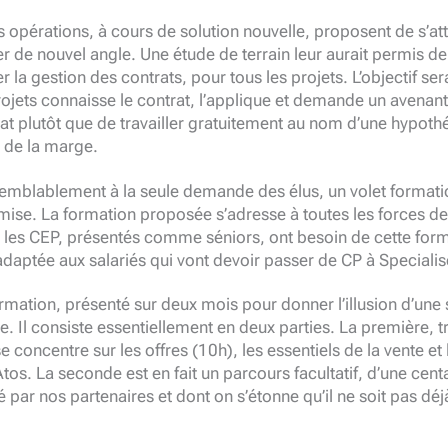
 opérations, à cours de solution nouvelle, proposent de s’at
 de nouvel angle. Une étude de terrain leur aurait permis de
 la gestion des contrats, pour tous les projets. L’objectif ser
jets connaisse le contrat, l’applique et demande un avenant 
t plutôt que de travailler gratuitement au nom d’une hypothé
t de la marge.
isemblablement à la seule demande des élus, un volet formatio
mise. La formation proposée s’adresse à toutes les forces de
Si les CEP, présentés comme séniors, ont besoin de cette forma
daptée aux salariés qui vont devoir passer de CP à Specialis
ation, présenté sur deux mois pour donner l’illusion d’une
de. Il consiste essentiellement en deux parties. La première, t
e concentre sur les offres (10h), les essentiels de la vente et l
tos. La seconde est en fait un parcours facultatif, d’une cent
par nos partenaires et dont on s’étonne qu’il ne soit pas déj