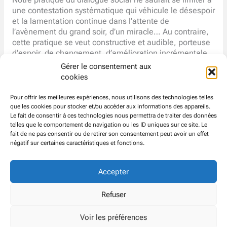
une contestation systématique qui véhicule le désespoir
et la lamentation continue dans l’attente de
l’avènement du grand soir, d’un miracle… Au contraire,
cette pratique se veut constructive et audible, porteuse
d’espoir, de changement, d’amélioration incrémentale.
Elle suscite souvent de violentes attaques, des
Gérer le consentement aux
calomnies, l’invective de nos détracteurs connus ou
cookies
anonymes, qui tentent en vain de nous discréditer.
La
CFDT
Atos a une ligne claire, en cohérence avec les
Pour offrir les meilleures expériences, nous utilisons des technologies telles
valeurs incarnées par Laurent Berger. Nous sécurisons
que les cookies pour stocker et/ou accéder aux informations des appareils.
Le fait de consentir à ces technologies nous permettra de traiter des données
de manière imperturbable l’avenir des salariés, nous
telles que le comportement de navigation ou les ID uniques sur ce site. Le
l’avons démontré à plusieurs reprises, depuis toujours
fait de ne pas consentir ou de retirer son consentement peut avoir un effet
et continuerons à le faire ! Vous pouvez compter sur
négatif sur certaines caractéristiques et fonctions.
nous !
Regardez notre vidéo YouTube
Accepter
© CFDT
Groupe
ATOS EVIDEN
Refuser
Voir les préférences
Politique de confidentialité