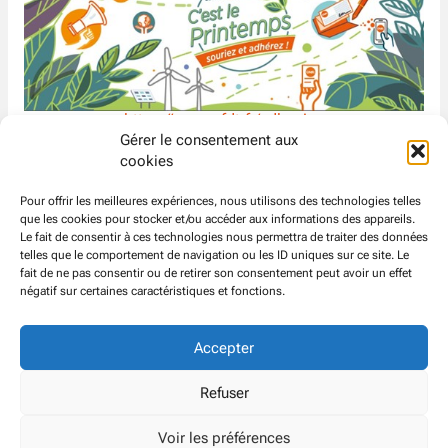
https://www.cfdt.fr/adhesion
Gérer le consentement aux
Notre travail vous intéresse ?
cookies
Vous voulez vous investir et faire changer les choses ?
Pour offrir les meilleures expériences, nous utilisons des technologies telles
Travaillons ensemble et rejoignez-nous !
que les cookies pour stocker et/ou accéder aux informations des appareils.
Le fait de consentir à ces technologies nous permettra de traiter des données
La
CFDT
lutte pour obtenir de nouveaux droits !
telles que le comportement de navigation ou les ID uniques sur ce site. Le
La
CFDT
informe les salariés sur leurs droits !
fait de ne pas consentir ou de retirer son consentement peut avoir un effet
négatif sur certaines caractéristiques et fonctions.
https://www.cfdt-atos.org
Linkedin
–
cfdt@atos.net
–
Twitter
Accepter
© CFDT
Groupe
ATOS EVIDEN
Refuser
Voir les préférences