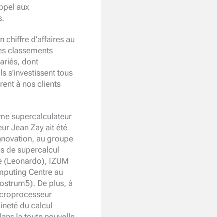
appel aux
s.
chiffre d’affaires au
les classements
ariés, dont
ls s’investissent tous
rent à nos clients
ème supercalculateur
ur Jean Zay ait été
nnovation, au groupe
es de supercalcul
ie (Leonardo), IZUM
mputing Centre au
ostrum5). De plus, à
microprocesseur
ineté du calcul
dans la toute nouvelle