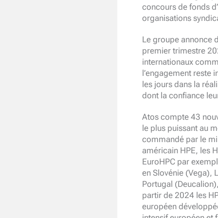
concours de fonds d’i
organisations syndic
Le groupe annonce de
premier trimestre 202
internationaux comme
l’engagement reste ind
les jours dans la réal
dont la confiance le
Atos compte 43 nouve
le plus puissant au m
commandé par le mini
américain HPE, les HP
EuroHPC par exemple 
en Slovénie (Vega),
Portugal (Deucalion
partir de 2024 les H
européen développée p
intensif européen et f