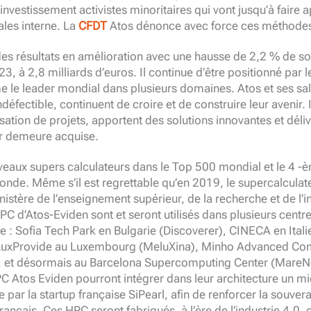
nvestissement activistes minoritaires qui vont jusqu’à faire 
ales interne. La
CFDT
Atos dénonce avec force ces méthode
s résultats en amélioration avec une hausse de 2,2 % de son 
3, à 2,8 milliards d’euros. Il continue d’être positionné par 
 le leader mondial dans plusieurs domaines. Atos et ses sal
éfectible, continuent de croire et de construire leur avenir. I
isation de projets, apportent des solutions innovantes et déliv
ur demeure acquise.
aux supers calculateurs dans le Top 500 mondial et le 4 -
onde. Même s’il est regrettable qu’en 2019, le supercalculate
stère de l’enseignement supérieur, de la recherche et de l’i
C d’Atos-Eviden sont et seront utilisés dans plusieurs centr
: Sofia Tech Park en Bulgarie (Discoverer), CINECA en Ital
 LuxProvide au Luxembourg (MeluXina), Minho Advanced Co
), et désormais au Barcelona Supercomputing Center (MareN
PC Atos Eviden pourront intégrer dans leur architecture un 
ar la startup française SiPearl, afin de renforcer la souvera
rançais. Ces HPC seront fabriqués, à l’ère de l’industrie 4.0, 