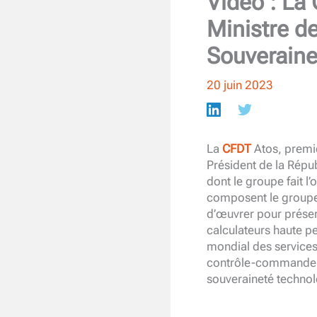
Vidéo : La
Ministre de
Souveraine
20 juin 2023
La
CFDT
Atos, premiè
Président de la Répu
dont le groupe fait l
composent le groupe
d’œuvrer pour préserv
calculateurs haute pe
mondial des services
contrôle-commande da
souveraineté technolo