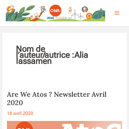
Aller
au
contenu
Nom de
l’auteur/autrice :Alia
Iassamen
Are We Atos ? Newsletter Avril
2020
18 avril 2020