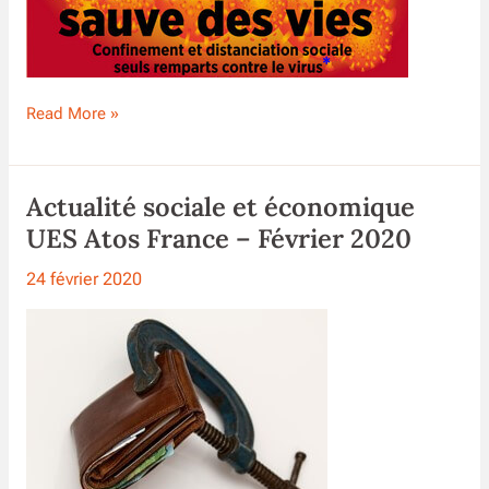
Lutte
Read More »
contre
le
Covid-
Actualité sociale et économique
19
@Atos
UES Atos France – Février 2020
24 février 2020