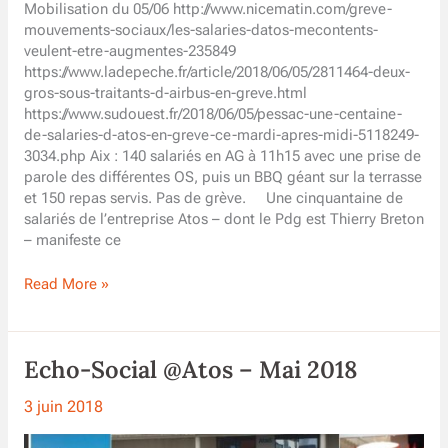
Mobilisation du 05/06 http://www.nicematin.com/greve-
mouvements-sociaux/les-salaries-datos-mecontents-
veulent-etre-augmentes-235849
https://www.ladepeche.fr/article/2018/06/05/2811464-deux-
gros-sous-traitants-d-airbus-en-greve.html
https://www.sudouest.fr/2018/06/05/pessac-une-centaine-
de-salaries-d-atos-en-greve-ce-mardi-apres-midi-5118249-
3034.php Aix : 140 salariés en AG à 11h15 avec une prise de
parole des différentes OS, puis un BBQ géant sur la terrasse
et 150 repas servis. Pas de grève. Une cinquantaine de
salariés de l’entreprise Atos – dont le Pdg est Thierry Breton
– manifeste ce
retour
Read More »
des
différentes
mobilisations
Echo-Social @Atos – Mai 2018
des
sites
3 juin 2018
et
revue