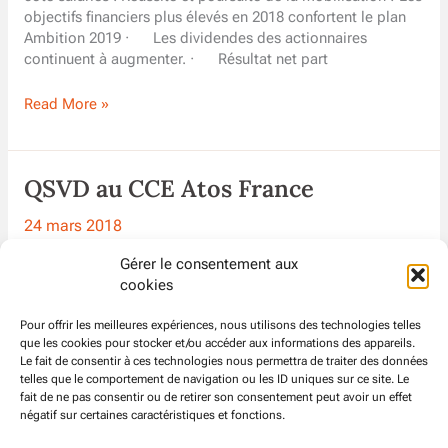
objectifs financiers plus élevés en 2018 confortent le plan
Ambition 2019 · Les dividendes des actionnaires
continuent à augmenter. · Résultat net part
Echo-
Read More »
Social
@Atos
–
QSVD au CCE Atos France
Mai
2018
24 mars 2018
QSVD au CCE Atos France Que S’est-il Vraiment Dit au
Gérer le consentement aux
Comité Central d’Entreprise ? La position de la CFDT sur les
cookies
sujets : – Modification d’horaires à Aubervilliers : la
CFDT reste très vigilante sur la réalité et la qualité de travail
Pour offrir les meilleures expériences, nous utilisons des technologies telles
que les cookies pour stocker et/ou accéder aux informations des appareils.
des équipes. – Résultats 2017 et budget 2018 : la CFDT
Le fait de consentir à ces technologies nous permettra de traiter des données
constate les bons
telles que le comportement de navigation ou les ID uniques sur ce site. Le
fait de ne pas consentir ou de retirer son consentement peut avoir un effet
QSVD
Read More »
négatif sur certaines caractéristiques et fonctions.
au