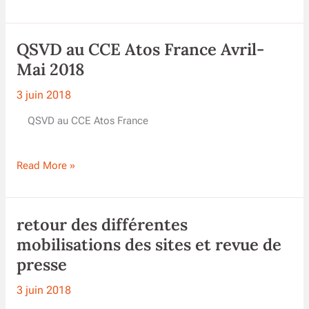
Social
@Atos
–
QSVD au CCE Atos France Avril-
Juin
2018
Mai 2018
3 juin 2018
QSVD au CCE Atos France
QSVD
Read More »
au
CCE
Atos
retour des différentes
France
Avril-
mobilisations des sites et revue de
Mai
presse
2018
3 juin 2018