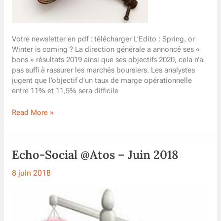
Votre newsletter en pdf : télécharger L’Edito : Spring, or
Winter is coming ? La direction générale a annoncé ses «
bons » résultats 2019 ainsi que ses objectifs 2020, cela n’a
pas suffi à rassurer les marchés boursiers. Les analystes
jugent que l’objectif d’un taux de marge opérationnelle
entre 11% et 11,5% sera difficile
Actualité
Read More »
sociale
et
économique
Echo-Social @Atos – Juin 2018
UES
Atos
8 juin 2018
France
–
Février
2020