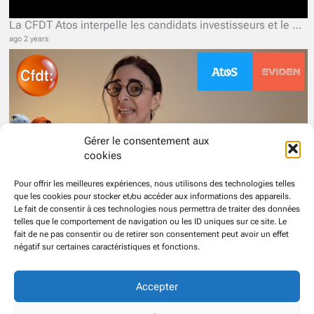
La CFDT Atos interpelle les candidats investisseurs et le Gouvernement.
ago 2 years
Gérer le consentement aux
cookies
Pour offrir les meilleures expériences, nous utilisons des technologies telles
que les cookies pour stocker et/ou accéder aux informations des appareils.
Le fait de consentir à ces technologies nous permettra de traiter des données
telles que le comportement de navigation ou les ID uniques sur ce site. Le
Mutuelle santé et gel des salaires chez Atos Eviden, la destruction programmée du socle social ?
fait de ne pas consentir ou de retirer son consentement peut avoir un effet
ago 2 years
négatif sur certaines caractéristiques et fonctions.
43 more
Accepter
© CFDT
Groupe
ATOS EVIDEN