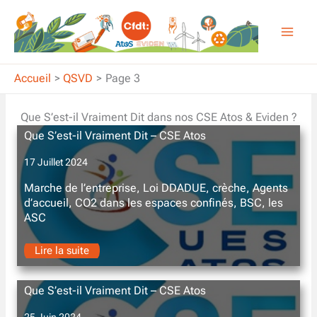
Aller
au
contenu
Accueil
QSVD
Page 3
Que S’est-il Vraiment Dit dans nos CSE Atos & Eviden ?
Que S’est-il Vraiment Dit – CSE Atos
17 Juillet 2024
Marche de l’entreprise, Loi DDADUE, crèche, Agents
d’accueil, CO2 dans les espaces confinés, BSC, les
ASC
Lire la suite
Que S’est-il Vraiment Dit – CSE Atos
25 Juin 2024